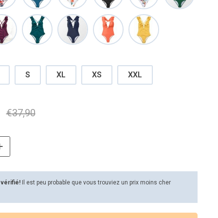
S
XL
XS
XXL
€
37,90
 vérifié!
Il est peu probable que vous trouviez un prix moins cher