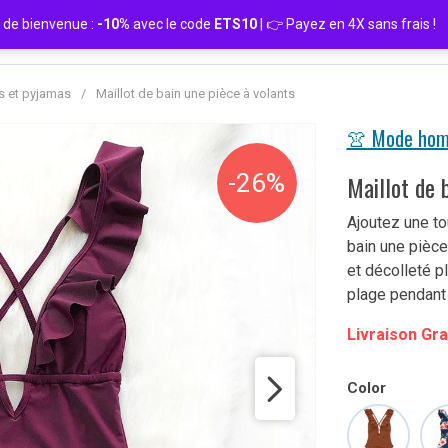
de bienvenue :
-10%
avec le code
ETS10
| 👉 Payez en 4X sans frais
s et pyjamas
/
Maillot de bain une pièce à volants
👚 Mode ho
-26%
Maillot de 
Ajoutez une to
bain une pièce
et décolleté p
plage pendant 
Livraison Gra
Color