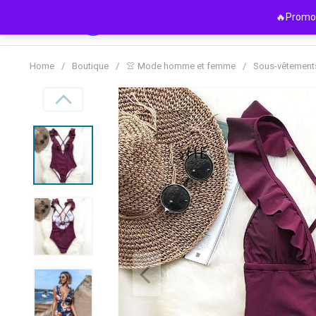
Passer
🔥Promo 
au
contenu
Home
/
Boutique
/
👚 Mode homme et femme
/
Sous-vêtement