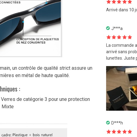
Note
5
sur
Arrivé dans 10 
5
J***a
Note
5
sur
La commande a p
5
arrivé sans prob
lunettes. Juste p
in, un contrôle de qualité strict assure un
rnières en métal de haute qualité.
hniques :
 Verres de catégorie 3 pour une protection
e Mixte
D***h