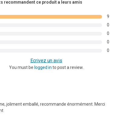
ts recommandent ce produit a leurs amis
ur
9
s
0
0
0
0
Ecrivez un avis
You must be
logged in
to post a review.
onne, joliment emballé, recommande énormément. Merci
nt