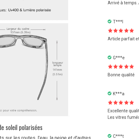
Note
5
sur
Arrivé à temps. 
5
T***l
Note
5
sur
Article parfait e
5
G***e
Note
5
sur
Bonne qualité
5
K***a
Note
5
sur
Excellente quali
5
Les vitres fumés
e soleil polarisées
C***t
 sur les routes, l’eau, la neige et d’autres