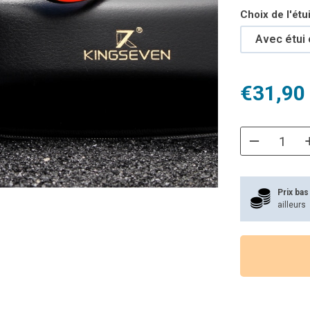
Choix de l'étu
Avec étui 
Le
Le
€
31,90
prix
prix
initial
actuel
était :
est :
€57,99.
€31,90.
Prix bas
ailleurs