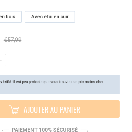
i
en bois
Avec étui en cuir
€
57,99
 vérifié!
Il est peu probable que vous trouviez un prix moins cher
AJOUTER AU PANIER
PAIEMENT 100% SÉCURISÉ