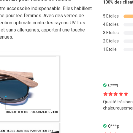
100%
des clien
sur 5
tre accessoire indispensable. Elles habillent
basé s
me pour les femmes. Avec des verres de
5 Etoiles
notation
tection optimale contre les rayons UV. Les
4 Etoiles
client
et sans allergènes, apportent une touche
3 Etoiles
tenues.
2 Etoiles
1 Etoile
C***l
Note
5
sur
Qualité très b
5
chaleureuseme
C***p