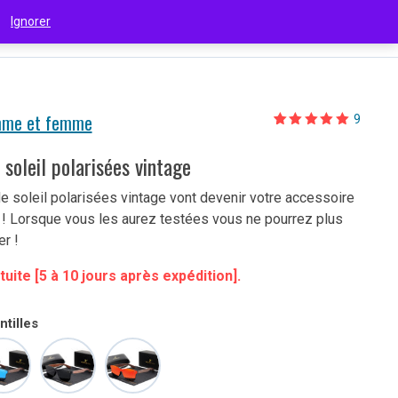
 !
Ignorer
€
(EUR)
mme et femme
9
Noté
9
5.00
sur 5 basé
sur
 soleil polarisées vintage
notations
client
e soleil polarisées vintage vont devenir votre accessoire
 ! Lorsque vous les aurez testées vous ne pourrez plus
r !
tuite [5 à 10 jours après expédition].
tilles