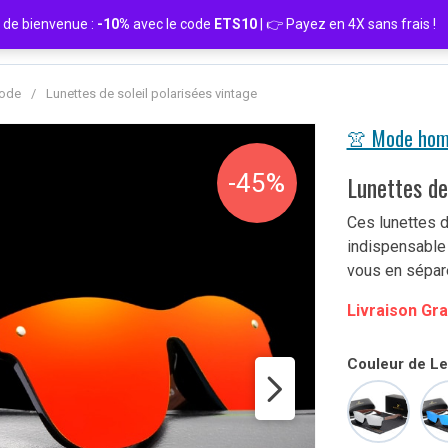
de bienvenue :
-10%
avec le code
ETS10
| 👉 Payez en 4X sans frais
Mode
/
Lunettes de soleil polarisées vintage
👚 Mode ho
-45%
Lunettes de
Ces lunettes d
indispensable
vous en sépare
Livraison Gra
Couleur de Len