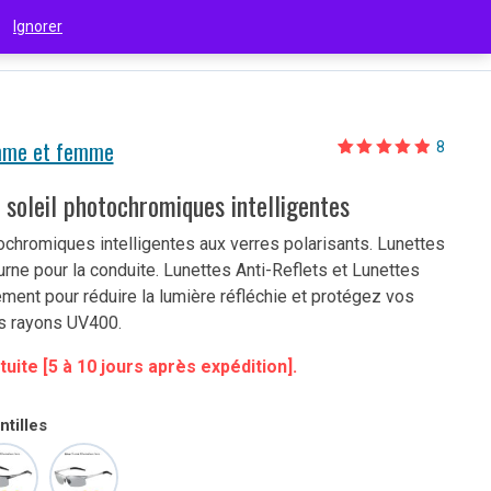
 !
Ignorer
€
(EUR)
mme et femme
8
Noté
8
4.88
sur 5 basé
sur
 soleil photochromiques intelligentes
notations
client
chromiques intelligentes aux verres polarisants. Lunettes
urne pour la conduite. Lunettes Anti-Reflets et Lunettes
ment pour réduire la lumière réfléchie et protégez vos
es rayons UV400.
tuite [5 à 10 jours après expédition].
tilles