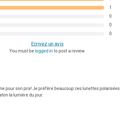
s
1
0
0
0
Ecrivez un avis
You must be
logged in
to post a review.
ne pour son prix! Je préfère beaucoup ces lunettes polarisées
elon la lumière du jour.