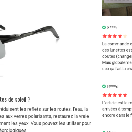
8***r
Note
4
La commande est 
sur 5
des lunettes est
doutes (changeme
Mais globalement
ecb ça fait la c
R***d
es de soleil ?
Note
5
sur
L’article est le
5
uisent les reflets sur les routes, l’eau, la
arrivées à temp
encore dans le 
s aux verres polarisants, restaurez la vraie
ement les yeux. Vous pouvez les utiliser pour
éorologiques.