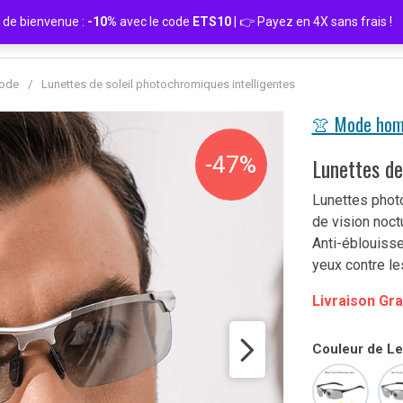
de bienvenue :
-10%
avec le code
ETS10
| 👉 Payez en 4X sans frais
Mode
/
Lunettes de soleil photochromiques intelligentes
👚 Mode ho
-47%
Lunettes de
Lunettes photo
de vision noct
Anti-éblouisse
yeux contre l
Livraison Gra
Couleur de Len