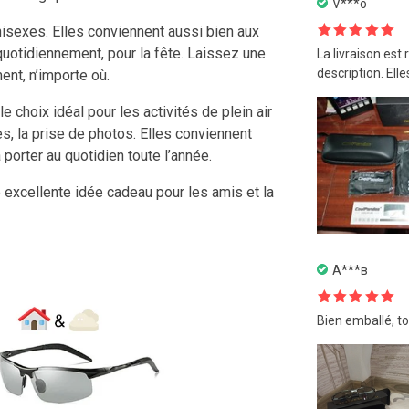
V***o
nisexes. Elles conviennent aussi bien aux
Note
5
sur
otidiennement, pour la fête. Laissez une
La livraison est
5
description. Ell
ent, n’importe où.
 choix idéal pour les activités de plein air
s, la prise de photos. Elles conviennent
orter au quotidien toute l’année.
 excellente idée cadeau pour les amis et la
А***в
Note
5
sur
Bien emballé, tou
5