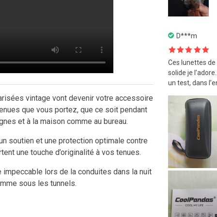
D***m
Note
5
sur
Ces lunettes de 
5
solide je l’ador
un test, dans l’
arisées vintage vont devenir votre accessoire
tenues que vous portez, que ce soit pendant
agnes et à la maison comme au bureau.
un soutien et une protection optimale contre
tent une touche d’originalité à vos tenues.
 impeccable lors de la conduites dans la nuit
comme sous les tunnels.