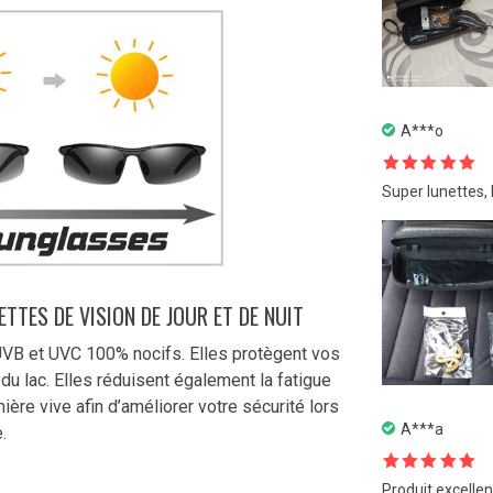
A***o
Note
5
sur
Super lunettes,
5
TTES DE VISION DE JOUR ET DE NUIT
UVB et UVC 100% nocifs. Elles protègent vos
 du lac. Elles réduisent également la fatigue
ière vive afin d’améliorer votre sécurité lors
A***a
.
Note
5
sur
Produit excelle