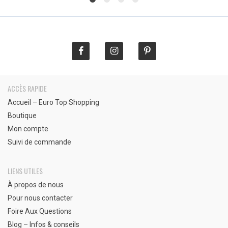
€
€
€43,99.
€25,90.
€21,99.
€12,99.
ACCÈS RAPIDE
Accueil – Euro Top Shopping
Boutique
Mon compte
Suivi de commande
LIENS UTILES
À propos de nous
Pour nous contacter
Foire Aux Questions
Blog – Infos & conseils