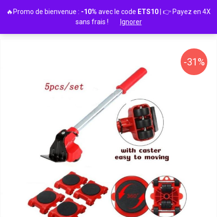
Passer
🔥Promo de bienvenue :
-10%
avec le code
ETS10
| 👉 Payez en 4X
au
sans frais !
Ignorer
contenu
-31%