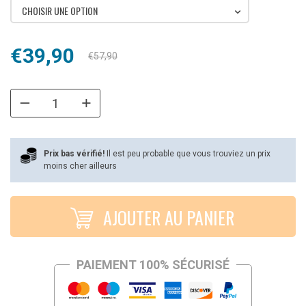
CHOISIR UNE OPTION
Le
Le
€
39,90
€
57,90
prix
prix
initial
actuel
était :
est :
€57,90.
€39,90.
Prix bas vérifié!
Il est peu probable que vous trouviez un prix
moins cher ailleurs
AJOUTER AU PANIER
PAIEMENT 100% SÉCURISÉ