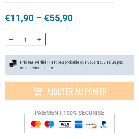
Plage
€
11,90
–
€
55,90
de
prix :
€11,90
à
Prix bas vérifié!
Il est peu probable que vous trouviez un prix
moins cher ailleurs
€55,90
AJOUTER AU PANIER
PAIEMENT 100% SÉCURISÉ