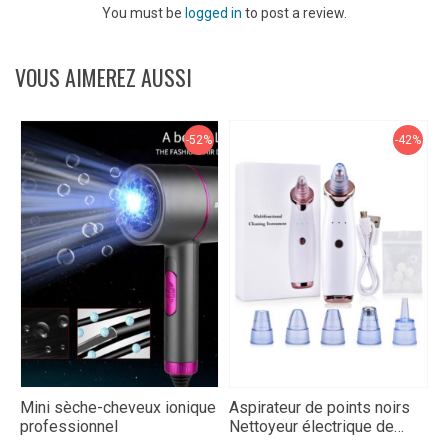
You must be
logged in
to post a review.
VOUS AIMEREZ AUSSI
-52%
-42%
Mini sèche-cheveux ionique
Aspirateur de points noirs
K
professionnel
Nettoyeur électrique de
U
pores