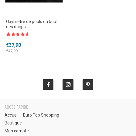
Oxymètre de pouls du bout
des doigts
Note
4.5
sur 5
Le
Le
€
37,90
prix
prix
€
47,99
initial
actuel
était :
est :
€47,99.
€37,90.
ACCÈS RAPIDE
Accueil – Euro Top Shopping
Boutique
Mon compte