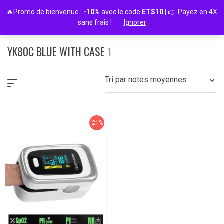
Passer
🔥Promo de bienvenue :
-10%
avec le code
ETS10
| 👉 Payez en 4X
au
sans frais !
Ignorer
contenu
YK80C BLUE WITH CASE
1
Tri par notes moyennes
-21%