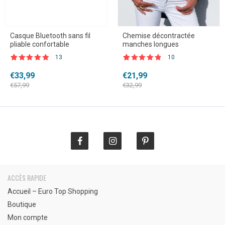
Casque Bluetooth sans fil
Chemise décontractée
pliable confortable
manches longues
13
10
Noté
13
4.85
Noté
10
4.70
sur 5
sur 5
Le
Le
Le
Le
€
33,99
€
21,99
basé sur
basé sur
prix
prix
notations
prix
prix
notations
€
57,99
€
32,99
client
client
initial
actuel
initial
actuel
était :
est :
était :
est :
€57,99.
€33,99.
€32,99.
€21,99.
ACCÈS RAPIDE
Accueil – Euro Top Shopping
Boutique
Mon compte