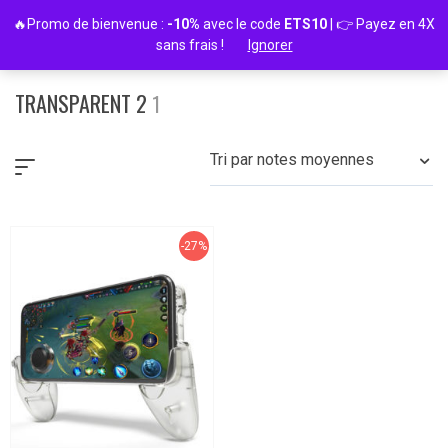
Passer
🔥Promo de bienvenue :
-10%
avec le code
ETS10
| 👉 Payez en 4X
au
sans frais !
Ignorer
contenu
TRANSPARENT 2
1
Tri par notes moyennes
-27%