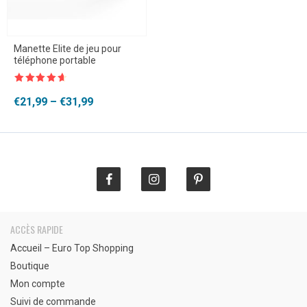
Manette Elite de jeu pour
téléphone portable
Note
4.5
sur 5
Plage
€
21,99
–
€
31,99
de
prix :
€21,99
à
€31,99
ACCÈS RAPIDE
Accueil – Euro Top Shopping
Boutique
Mon compte
Suivi de commande