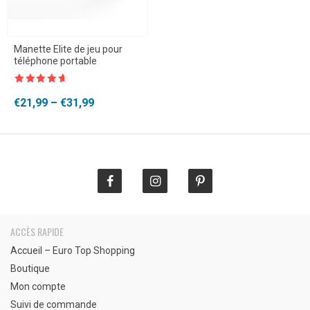
Manette Elite de jeu pour
téléphone portable
Note
4.5
sur 5
Plage
€
21,99
–
€
31,99
de
prix :
€21,99
à
€31,99
ACCÈS RAPIDE
Accueil – Euro Top Shopping
Boutique
Mon compte
Suivi de commande