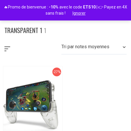
Passer
🔥Promo de bienvenue :
-10%
avec le code
ETS10
| 👉 Payez en 4X
au
sans frais !
Ignorer
contenu
TRANSPARENT 1
1
Tri par notes moyennes
-27%