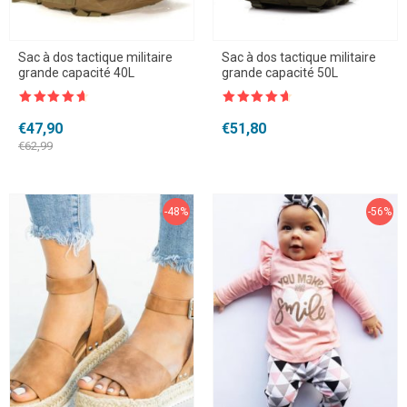
Sac à dos tactique militaire
Sac à dos tactique militaire
grande capacité 40L
grande capacité 50L
Note
4.5
Note
4.5
sur 5
sur 5
Le
Le
€
47,90
€
51,80
prix
prix
€
62,99
initial
actuel
était :
est :
€62,99.
€47,90.
-48%
-56%