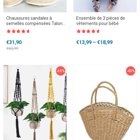
Chaussures sandales à
Ensemble de 3 pièces de
semelles compensées Talons
vêtements pour bébé
hauts pour femmes
Note
4.5
Note
4.5
sur 5
sur 5
Le
Le
Plage
€
31,90
€
13,99
–
€
18,99
prix
prix
de
€
60,99
initial
actuel
prix :
était :
est :
€13,99
€60,99.
€31,90.
à
-60%
€18,99
-48%