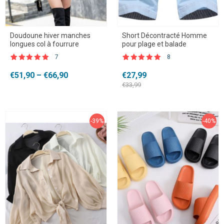
Doudoune hiver manches
Short Décontracté Homme
longues col à fourrure
pour plage et balade
7
8
Noté
7
5.00
Noté
8
5.00
sur 5 basé
sur 5 basé
Plage
Le
Le
€
51,90
–
€
66,90
€
27,99
sur
sur
de
notations
prix
prix
notations
€
33,99
client
client
prix :
initial
actuel
€51,90
était :
est :
à
€33,99.
€27,99.
€66,90
-39%
-40%