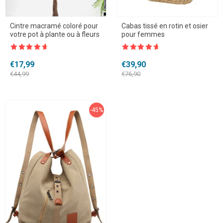
Cintre macramé coloré pour
Cabas tissé en rotin et osier
votre pot à plante ou à fleurs
pour femmes
Note
4.5
Note
4.5
sur 5
sur 5
Le
Le
Le
Le
€
17,99
€
39,90
prix
prix
prix
prix
€
44,99
€
76,90
initial
actuel
initial
actuel
était :
est :
était :
est :
€44,99.
€17,99.
€76,90.
€39,90.
-45%