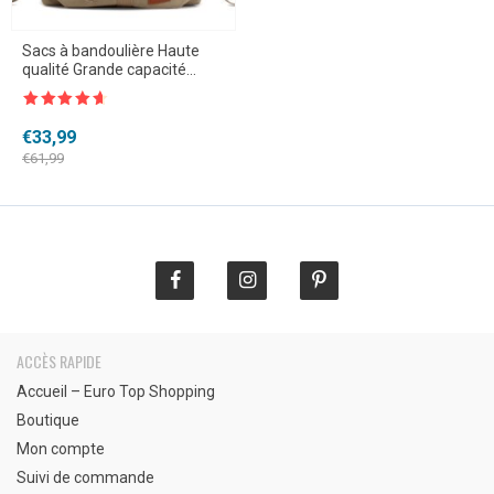
Sacs à bandoulière Haute
qualité Grande capacité
Multifonction
Note
4.5
sur 5
Le
Le
€
33,99
prix
prix
€
61,99
initial
actuel
était :
est :
€61,99.
€33,99.
ACCÈS RAPIDE
Accueil – Euro Top Shopping
Boutique
Mon compte
Suivi de commande