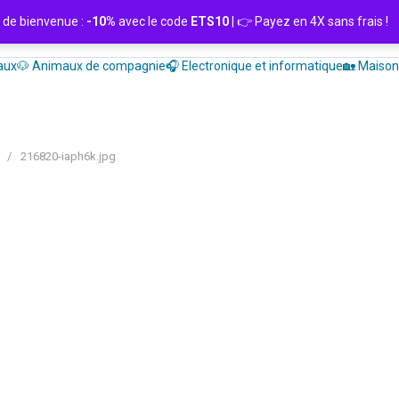
de bienvenue :
-10%
avec le code
ETS10
| 👉 Payez en 4X sans frais
aux
🐶 Animaux de compagnie
🎧 Electronique et informatique
🏡 Maison 
/
216820-iaph6k.jpg