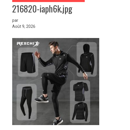
216820-iaph6k.jpg
par
Août 9, 2026