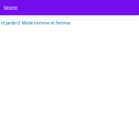
 !
Ignorer
et jardin
👚 Mode homme et femme