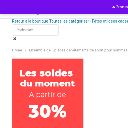
Passer
🔥Promo 
au
contenu
Retour à la boutique
Toutes les catégories
✨ Fêtes et idées cade
Home
/
Ensemble de 5 pièces de vêtements de sport pour hommes