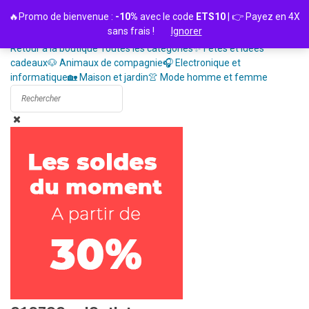
Passer
🔥Promo de bienvenue :
-10%
avec le code
ETS10
| 👉 Payez en 4X
au
sans frais !
Ignorer
contenu
Retour à la boutique
Toutes les catégories
✨ Fêtes et idées
cadeaux
🐶 Animaux de compagnie
🎧 Electronique et
informatique
🏡 Maison et jardin
👚 Mode homme et femme