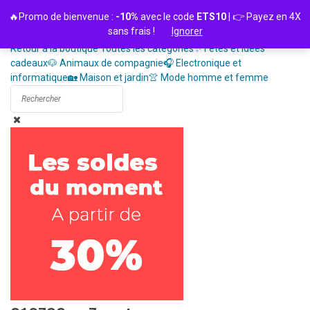
Passer
🔥Promo de bienvenue :
-10%
avec le code
ETS10
| 👉 Payez en 4X
au
sans frais !
Ignorer
contenu
Retour à la boutique
Toutes les catégories
✨ Fêtes et idées
cadeaux
🐶 Animaux de compagnie
🎧 Electronique et
informatique
🏡 Maison et jardin
👚 Mode homme et femme