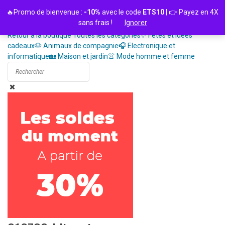
Passer
🔥Promo de bienvenue :
-10%
avec le code
ETS10
| 👉 Payez en 4X
au
sans frais !
Ignorer
contenu
Retour à la boutique
Toutes les catégories
✨ Fêtes et idées
cadeaux
🐶 Animaux de compagnie
🎧 Electronique et
informatique
🏡 Maison et jardin
👚 Mode homme et femme