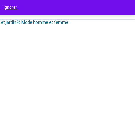
 !
Ignorer
et jardin
👚 Mode homme et femme