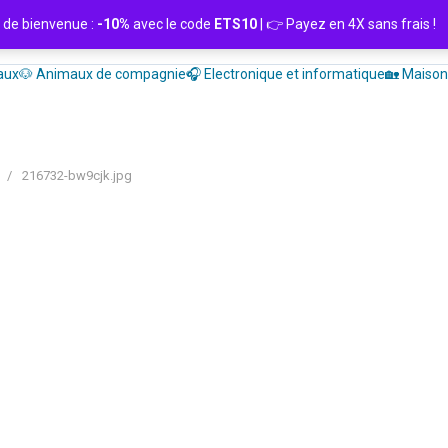
de bienvenue :
-10%
avec le code
ETS10
| 👉 Payez en 4X sans frais
aux
🐶 Animaux de compagnie
🎧 Electronique et informatique
🏡 Maison 
/
216732-bw9cjk.jpg