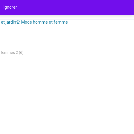
 !
Ignorer
et jardin
👚 Mode homme et femme
 femmes 2 (6)