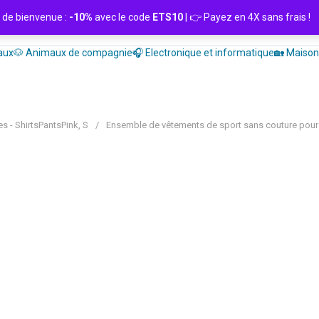
de bienvenue :
-10%
avec le code
ETS10
| 👉 Payez en 4X sans frais
aux
🐶 Animaux de compagnie
🎧 Electronique et informatique
🏡 Maison 
 - ShirtsPantsPink, S
/
Ensemble de vêtements de sport sans couture pour