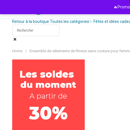
Passer
🔥Promo 
au
contenu
Retour à la boutique
Toutes les catégories
✨ Fêtes et idées cade
Home
/
Ensemble de vêtements de fitness sans couture pour femmes