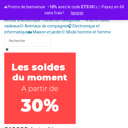
Passer
🔥Promo de bienvenue :
-10%
avec le code
ETS10
| 👉 Payez en 4X
au
sans frais !
Ignorer
contenu
Retour à la boutique
Toutes les catégories
✨ Fêtes et idées
cadeaux
🐶 Animaux de compagnie
🎧 Electronique et
informatique
🏡 Maison et jardin
👚 Mode homme et femme