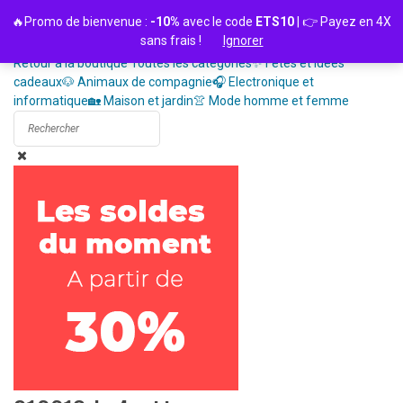
Passer
🔥Promo de bienvenue :
-10%
avec le code
ETS10
| 👉 Payez en 4X
au
sans frais !
Ignorer
contenu
Retour à la boutique
Toutes les catégories
✨ Fêtes et idées
cadeaux
🐶 Animaux de compagnie
🎧 Electronique et
informatique
🏡 Maison et jardin
👚 Mode homme et femme