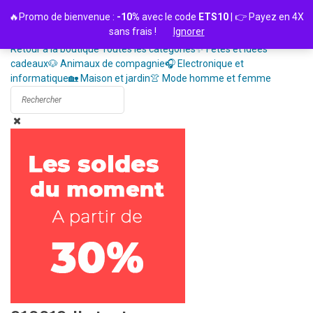
Passer
🔥Promo de bienvenue :
-10%
avec le code
ETS10
| 👉 Payez en 4X
au
sans frais !
Ignorer
contenu
Retour à la boutique
Toutes les catégories
✨ Fêtes et idées
cadeaux
🐶 Animaux de compagnie
🎧 Electronique et
informatique
🏡 Maison et jardin
👚 Mode homme et femme