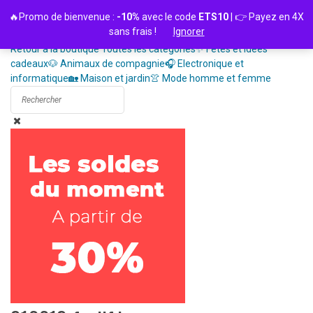
Passer
🔥Promo de bienvenue :
-10%
avec le code
ETS10
| 👉 Payez en 4X
au
sans frais !
Ignorer
contenu
Retour à la boutique
Toutes les catégories
✨ Fêtes et idées
cadeaux
🐶 Animaux de compagnie
🎧 Electronique et
informatique
🏡 Maison et jardin
👚 Mode homme et femme