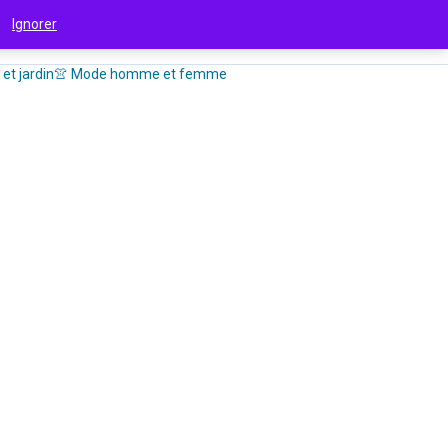
 !
Ignorer
et jardin
👚 Mode homme et femme