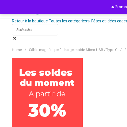
Passer
🔥Promo 
au
contenu
Retour à la boutique
Toutes les catégories
✨ Fêtes et idées cade
Home
/
Câble magnétique à charge rapide Micro USB / Type C
/
2