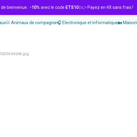
de bienvenue :
-10%
avec le code
ETS10
| 👉 Payez en 4X sans frais
aux
🐶 Animaux de compagnie
🎧 Electronique et informatique
🏡 Maison 
16204-lntz6k.jpg