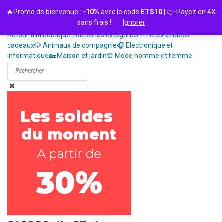
Passer
🔥Promo de bienvenue :
-10%
avec le code
ETS10
| 👉 Payez en 4X
au
sans frais !
Ignorer
contenu
Retour à la boutique
Toutes les catégories
✨ Fêtes et idées
cadeaux
🐶 Animaux de compagnie
🎧 Electronique et
informatique
🏡 Maison et jardin
👚 Mode homme et femme