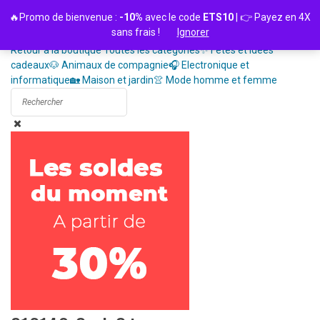
Passer
🔥Promo de bienvenue :
-10%
avec le code
ETS10
| 👉 Payez en 4X
au
sans frais !
Ignorer
contenu
Retour à la boutique
Toutes les catégories
✨ Fêtes et idées
cadeaux
🐶 Animaux de compagnie
🎧 Electronique et
informatique
🏡 Maison et jardin
👚 Mode homme et femme