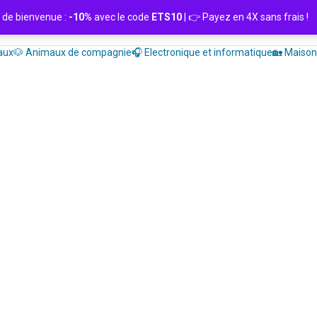
de bienvenue :
-10%
avec le code
ETS10
| 👉 Payez en 4X sans frais
aux
🐶 Animaux de compagnie
🎧 Electronique et informatique
🏡 Maison 