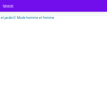
 !
Ignorer
et jardin
👚 Mode homme et femme