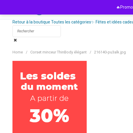
Passer
🔥Promo 
au
contenu
Retour à la boutique
Toutes les catégories
✨ Fêtes et idées cade
Home
/
Corset minceur ThinBody élégant
/
216140-pu3alk.jpg