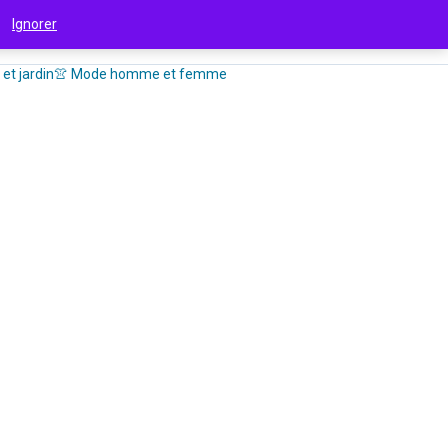
 !
Ignorer
et jardin
👚 Mode homme et femme