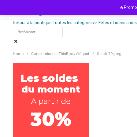
Passer
🔥Promo 
au
contenu
Retour à la boutique
Toutes les catégories
✨ Fêtes et idées cade
Home
/
Corset minceur ThinBody élégant
/
0-ecfc79.jpeg