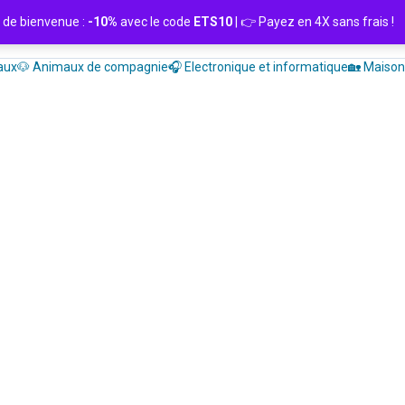
de bienvenue :
-10%
avec le code
ETS10
| 👉 Payez en 4X sans frais
aux
🐶 Animaux de compagnie
🎧 Electronique et informatique
🏡 Maison 