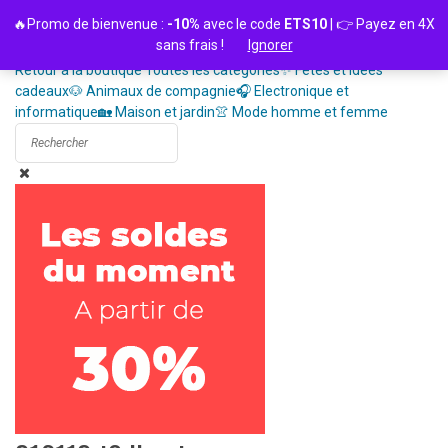
Passer
🔥Promo de bienvenue :
-10%
avec le code
ETS10
| 👉 Payez en 4X
au
sans frais !
Ignorer
contenu
Retour à la boutique
Toutes les catégories
✨ Fêtes et idées
cadeaux
🐶 Animaux de compagnie
🎧 Electronique et
informatique
🏡 Maison et jardin
👚 Mode homme et femme