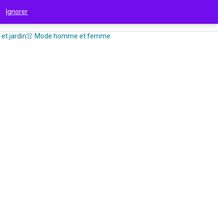
 !
Ignorer
et jardin
👚 Mode homme et femme