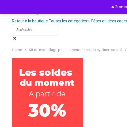
Passer
🔥Promo 
au
contenu
Retour à la boutique
Toutes les catégories
✨ Fêtes et idées cade
Home
/
Kit de maquillage pour les yeux mascara+eyeliner+sourcil
/