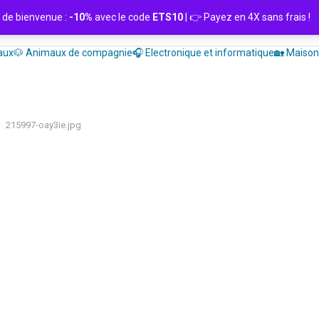
de bienvenue :
-10%
avec le code
ETS10
| 👉 Payez en 4X sans frais
aux
🐶 Animaux de compagnie
🎧 Electronique et informatique
🏡 Maison 
215997-oay3ie.jpg