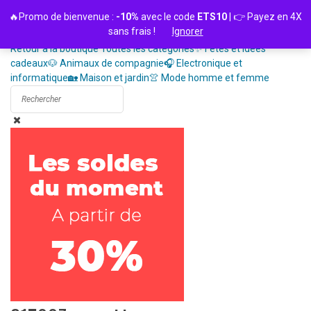
Passer
🔥Promo de bienvenue :
-10%
avec le code
ETS10
| 👉 Payez en 4X
au
sans frais !
Ignorer
contenu
Retour à la boutique
Toutes les catégories
✨ Fêtes et idées
cadeaux
🐶 Animaux de compagnie
🎧 Electronique et
informatique
🏡 Maison et jardin
👚 Mode homme et femme