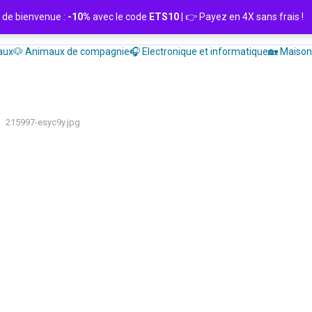
de bienvenue :
-10%
avec le code
ETS10
| 👉 Payez en 4X sans frais
aux
🐶 Animaux de compagnie
🎧 Electronique et informatique
🏡 Maison 
215997-esyc9y.jpg