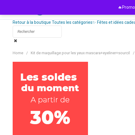
Passer
🔥Promo 
au
contenu
Retour à la boutique
Toutes les catégories
✨ Fêtes et idées cade
Home
/
Kit de maquillage pour les yeux mascara+eyeliner+sourcil
/