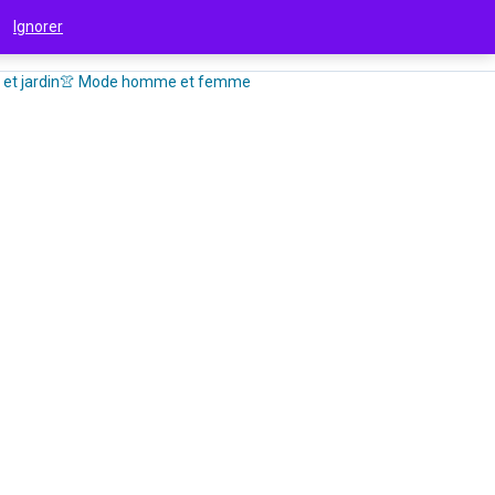
 !
Ignorer
et jardin
👚 Mode homme et femme