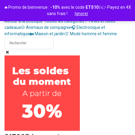
Passer
🔥Promo de bienvenue :
-10%
avec le code
ETS10
| 👉 Payez en 4X
au
sans frais !
Ignorer
contenu
Retour à la boutique
Toutes les catégories
✨ Fêtes et idées
cadeaux
🐶 Animaux de compagnie
🎧 Electronique et
informatique
🏡 Maison et jardin
👚 Mode homme et femme