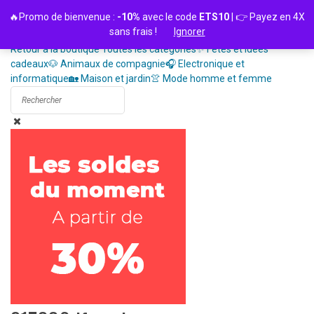
Passer
🔥Promo de bienvenue :
-10%
avec le code
ETS10
| 👉 Payez en 4X
au
sans frais !
Ignorer
contenu
Retour à la boutique
Toutes les catégories
✨ Fêtes et idées
cadeaux
🐶 Animaux de compagnie
🎧 Electronique et
informatique
🏡 Maison et jardin
👚 Mode homme et femme