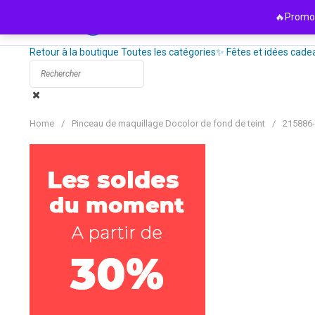
Passer
🔥Promo 
au
contenu
Retour à la boutique
Toutes les catégories
✨ Fêtes et idées cade
Home
/
Pinceau de maquillage Docolor de fond de teint
/
215886-