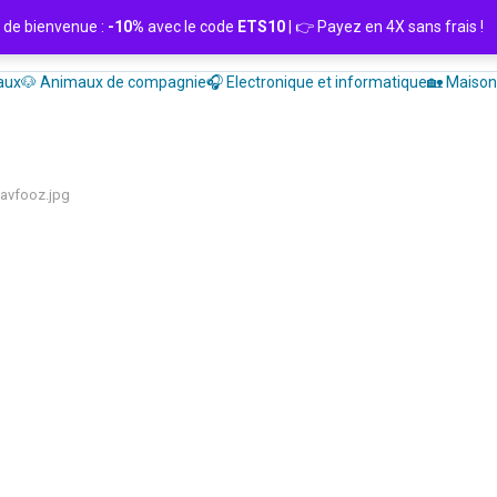
de bienvenue :
-10%
avec le code
ETS10
| 👉 Payez en 4X sans frais
aux
🐶 Animaux de compagnie
🎧 Electronique et informatique
🏡 Maison 
avfooz.jpg