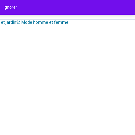
 !
Ignorer
et jardin
👚 Mode homme et femme