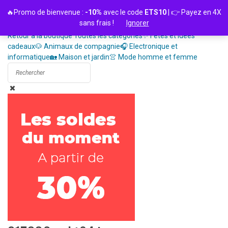
Passer
🔥Promo de bienvenue :
-10%
avec le code
ETS10
| 👉 Payez en 4X
au
sans frais !
Ignorer
contenu
Retour à la boutique
Toutes les catégories
✨ Fêtes et idées
cadeaux
🐶 Animaux de compagnie
🎧 Electronique et
informatique
🏡 Maison et jardin
👚 Mode homme et femme