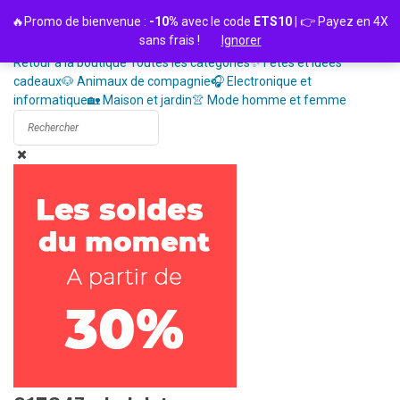
Passer
🔥Promo de bienvenue :
-10%
avec le code
ETS10
| 👉 Payez en 4X
au
sans frais !
Ignorer
contenu
Retour à la boutique
Toutes les catégories
✨ Fêtes et idées
cadeaux
🐶 Animaux de compagnie
🎧 Electronique et
informatique
🏡 Maison et jardin
👚 Mode homme et femme