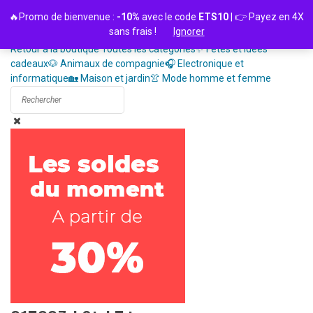
Passer
🔥Promo de bienvenue :
-10%
avec le code
ETS10
| 👉 Payez en 4X
au
sans frais !
Ignorer
contenu
Retour à la boutique
Toutes les catégories
✨ Fêtes et idées
cadeaux
🐶 Animaux de compagnie
🎧 Electronique et
informatique
🏡 Maison et jardin
👚 Mode homme et femme