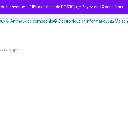
de bienvenue :
-10%
avec le code
ETS10
| 👉 Payez en 4X sans frais
aux
🐶 Animaux de compagnie
🎧 Electronique et informatique
🏡 Maison 
-kzk02j.jpg