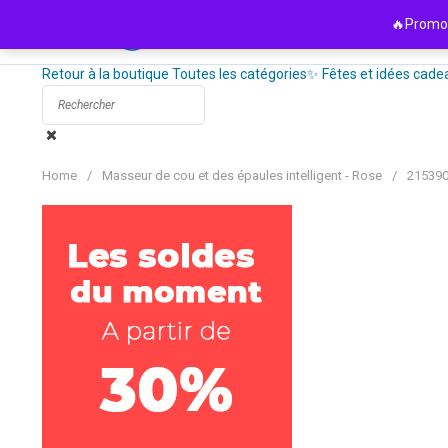
Passer
🔥Promo 
au
contenu
Retour à la boutique
Toutes les catégories
✨ Fêtes et idées cade
Home
/
Masseur de cou et des épaules intelligent - Rose
/
215390