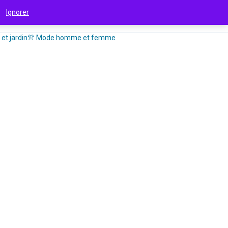
 !
Ignorer
et jardin
👚 Mode homme et femme