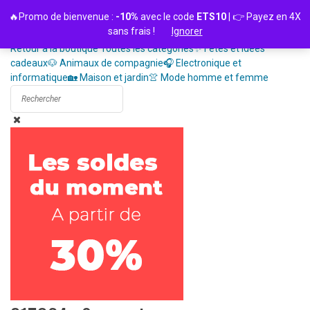
Passer
🔥Promo de bienvenue :
-10%
avec le code
ETS10
| 👉 Payez en 4X
au
sans frais !
Ignorer
contenu
Retour à la boutique
Toutes les catégories
✨ Fêtes et idées
cadeaux
🐶 Animaux de compagnie
🎧 Electronique et
informatique
🏡 Maison et jardin
👚 Mode homme et femme