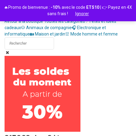
Passer
🔥Promo de bienvenue :
-10%
avec le code
ETS10
| 👉 Payez en 4X
au
sans frais !
Ignorer
contenu
Retour à la boutique
Toutes les catégories
✨ Fêtes et idées
cadeaux
🐶 Animaux de compagnie
🎧 Electronique et
informatique
🏡 Maison et jardin
👚 Mode homme et femme