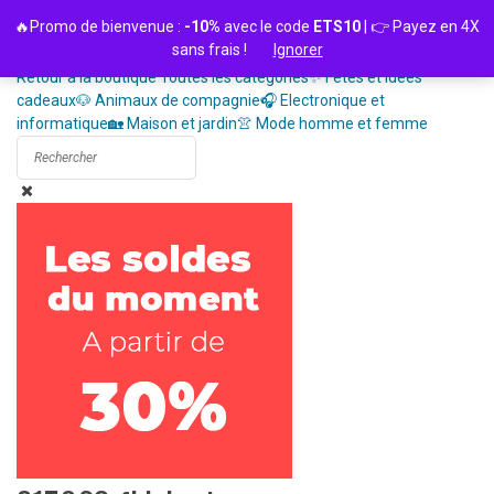
Passer
🔥Promo de bienvenue :
-10%
avec le code
ETS10
| 👉 Payez en 4X
au
sans frais !
Ignorer
contenu
Retour à la boutique
Toutes les catégories
✨ Fêtes et idées
cadeaux
🐶 Animaux de compagnie
🎧 Electronique et
informatique
🏡 Maison et jardin
👚 Mode homme et femme