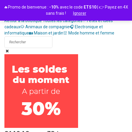
Passer
🔥Promo de bienvenue :
-10%
avec le code
ETS10
| 👉 Payez en 4X
au
sans frais !
Ignorer
contenu
Retour à la boutique
Toutes les catégories
✨ Fêtes et idées
cadeaux
🐶 Animaux de compagnie
🎧 Electronique et
informatique
🏡 Maison et jardin
👚 Mode homme et femme