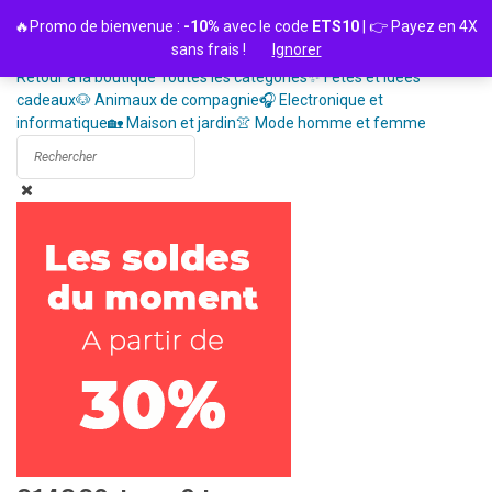
Passer
🔥Promo de bienvenue :
-10%
avec le code
ETS10
| 👉 Payez en 4X
au
sans frais !
Ignorer
contenu
Retour à la boutique
Toutes les catégories
✨ Fêtes et idées
cadeaux
🐶 Animaux de compagnie
🎧 Electronique et
informatique
🏡 Maison et jardin
👚 Mode homme et femme