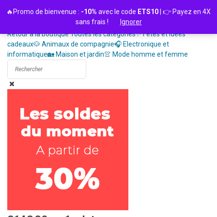
Passer
🔥Promo de bienvenue :
-10%
avec le code
ETS10
| 👉 Payez en 4X
au
sans frais !
Ignorer
contenu
Retour à la boutique
Toutes les catégories
✨ Fêtes et idées
cadeaux
🐶 Animaux de compagnie
🎧 Electronique et
informatique
🏡 Maison et jardin
👚 Mode homme et femme