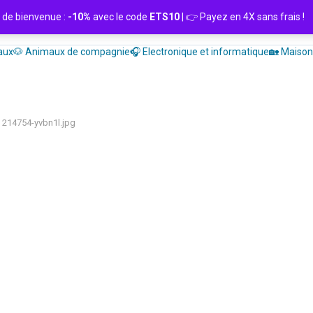
de bienvenue :
-10%
avec le code
ETS10
| 👉 Payez en 4X sans frais
aux
🐶 Animaux de compagnie
🎧 Electronique et informatique
🏡 Maison 
214754-yvbn1l.jpg