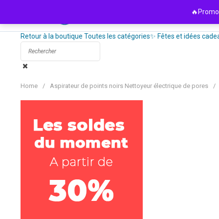
Passer
🔥Promo 
au
contenu
Retour à la boutique
Toutes les catégories
✨ Fêtes et idées cade
Home
/
Aspirateur de points noirs Nettoyeur électrique de pores
/