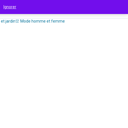
 !
Ignorer
et jardin
👚 Mode homme et femme