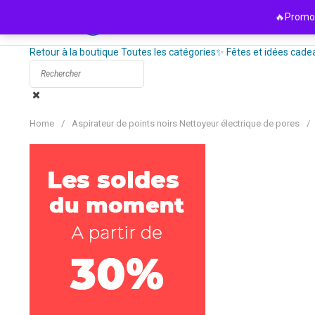
Passer
🔥Promo 
au
contenu
Retour à la boutique
Toutes les catégories
✨ Fêtes et idées cade
Home
/
Aspirateur de points noirs Nettoyeur électrique de pores
/