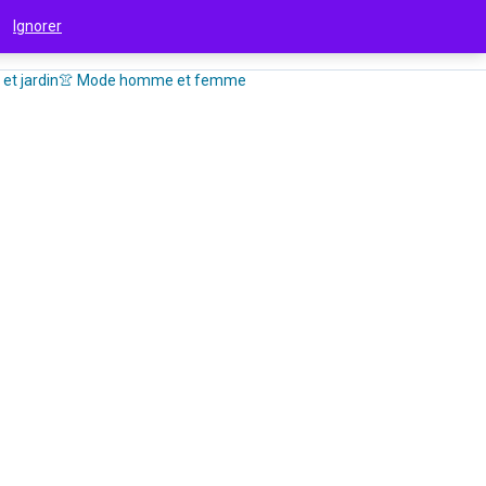
 !
Ignorer
et jardin
👚 Mode homme et femme