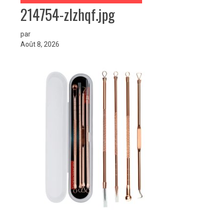
214754-zlzhqf.jpg
par
Août 8, 2026