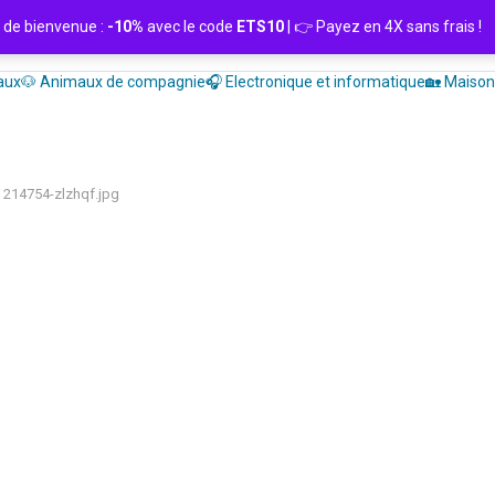
de bienvenue :
-10%
avec le code
ETS10
| 👉 Payez en 4X sans frais
aux
🐶 Animaux de compagnie
🎧 Electronique et informatique
🏡 Maison 
214754-zlzhqf.jpg