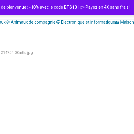
de bienvenue :
-10%
avec le code
ETS10
| 👉 Payez en 4X sans frais
aux
🐶 Animaux de compagnie
🎧 Electronique et informatique
🏡 Maison 
214754-03mtls.jpg