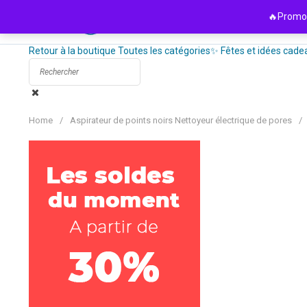
Passer
🔥Promo 
au
contenu
Retour à la boutique
Toutes les catégories
✨ Fêtes et idées cade
Home
/
Aspirateur de points noirs Nettoyeur électrique de pores
/