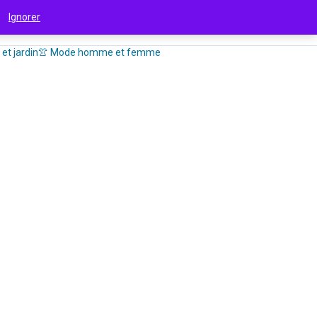
 !
Ignorer
et jardin
👚 Mode homme et femme