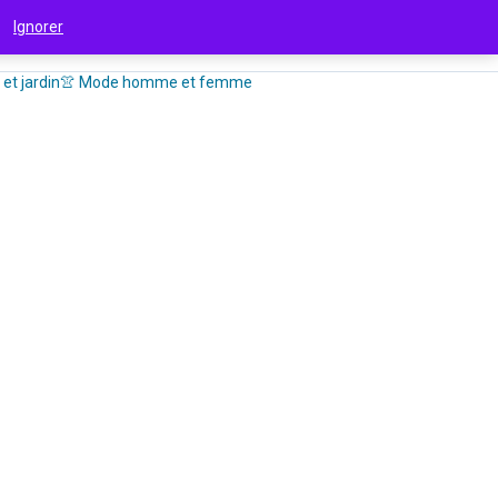
 !
Ignorer
et jardin
👚 Mode homme et femme