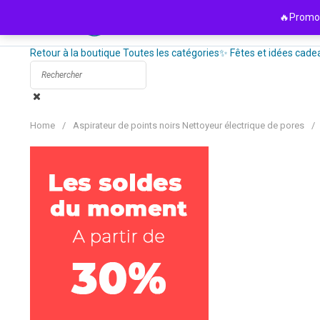
Passer
🔥Promo 
au
contenu
Retour à la boutique
Toutes les catégories
✨ Fêtes et idées cade
Home
/
Aspirateur de points noirs Nettoyeur électrique de pores
/