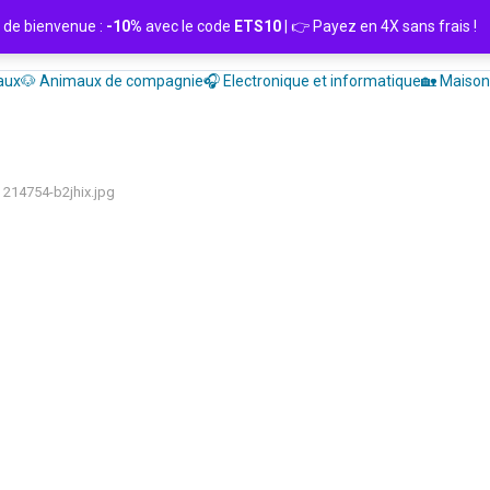
de bienvenue :
-10%
avec le code
ETS10
| 👉 Payez en 4X sans frais
aux
🐶 Animaux de compagnie
🎧 Electronique et informatique
🏡 Maison 
214754-b2jhix.jpg