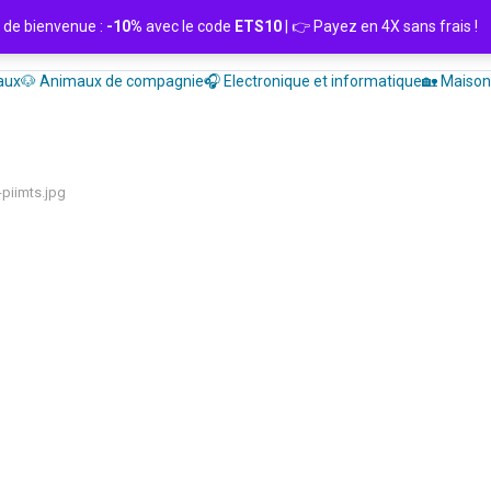
de bienvenue :
-10%
avec le code
ETS10
| 👉 Payez en 4X sans frais
aux
🐶 Animaux de compagnie
🎧 Electronique et informatique
🏡 Maison 
piimts.jpg