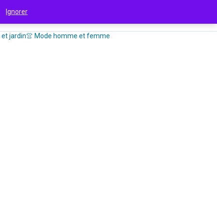
 !
Ignorer
et jardin
👚 Mode homme et femme