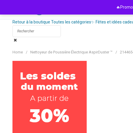
Passer
🔥Promo 
au
contenu
Retour à la boutique
Toutes les catégories
✨ Fêtes et idées cade
Home
/
Nettoyeur de Poussière Électrique AspirDuster ™
/
214465-