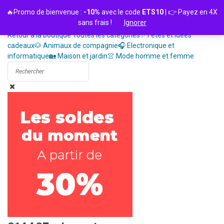
Passer
🔥Promo de bienvenue :
-10%
avec le code
ETS10
| 👉 Payez en 4X
au
sans frais !
Ignorer
contenu
Retour à la boutique
Toutes les catégories
✨ Fêtes et idées
cadeaux
🐶 Animaux de compagnie
🎧 Electronique et
informatique
🏡 Maison et jardin
👚 Mode homme et femme