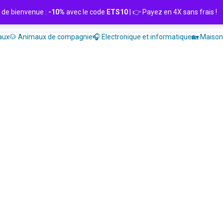
de bienvenue :
-10%
avec le code
ETS10
| 👉 Payez en 4X sans frais
aux
🐶 Animaux de compagnie
🎧 Electronique et informatique
🏡 Maison 