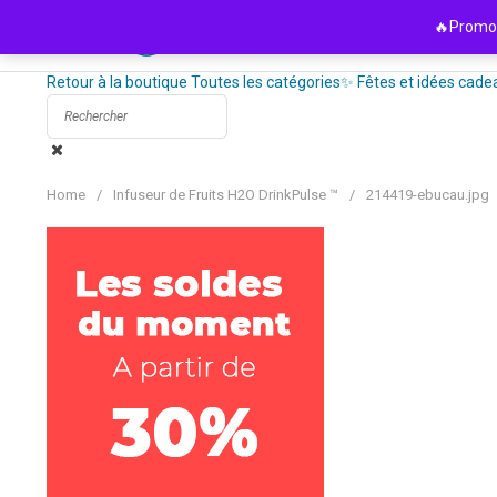
Passer
🔥Promo 
au
contenu
Retour à la boutique
Toutes les catégories
✨ Fêtes et idées cade
Home
/
Infuseur de Fruits H2O DrinkPulse ™
/
214419-ebucau.jpg