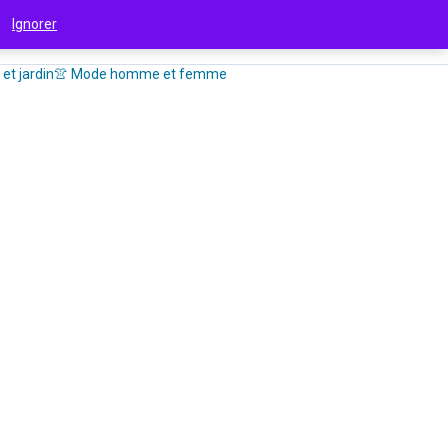
 !
Ignorer
et jardin
👚 Mode homme et femme