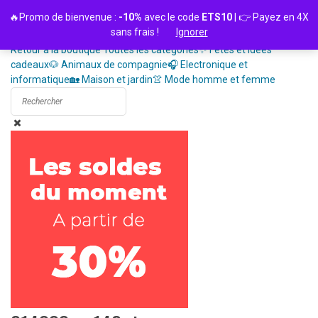
Passer
🔥Promo de bienvenue :
-10%
avec le code
ETS10
| 👉 Payez en 4X
au
sans frais !
Ignorer
contenu
Retour à la boutique
Toutes les catégories
✨ Fêtes et idées
cadeaux
🐶 Animaux de compagnie
🎧 Electronique et
informatique
🏡 Maison et jardin
👚 Mode homme et femme